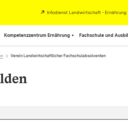
Extern:
Infodienst Landwirtschaft - Ernährung
Kompetenzzentrum Ernährung
Fachschule und Ausbi
en
Verein Landwirtschaftlicher Fachschulabsolventen
lden