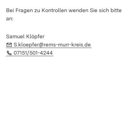
Bei Fragen zu Kontrollen wenden Sie sich bitte
an:
Samuel Klöpfer
E-Mail:
(Öffnet in neuem 
S.kloepfer@rems-murr-kreis.de
Telefon:
(Öffnet in neuem Fenster)
07151/501-4244