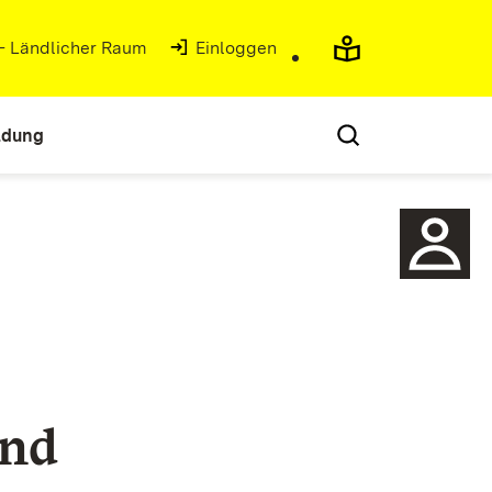
 - Ländlicher Raum
(Öffnet in neuem Fenster)
Einloggen
ldung
und