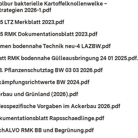
lbur bakterielle Kartoffelknollenwelke –
ategien 2026-1.pdf
(Öffnet in neuem Fenster)
5 LTZ Merkblatt 2023.pdf
(Öffnet in neuem Fenster)
5 RMK Dokumentationsblatt 2023.pdf
(Öffnet in neue
men bodennahe Technik neu-4 LAZBW.pdf
(Öffnet in
tt RMK bodennahe Gülleausbringung 24 01 2025.pdf
3. Pflanzenschutztag BW 03 03 2026.pdf
(Öffnet in ne
kämpfungsrichtwerte BW 2024.pdf
(Öffnet in neuem F
erbau und Grünland (2026).pdf
(Öffnet in neuem Fenst
desspezifische Vorgaben im Ackerbau 2026.pdf
(Öffne
okumentationsblatt Rapsschaedlinge.pdf
(Öffnet in n
SchALVO RMK BB und Begrünung.pdf
(Öffnet in neuem