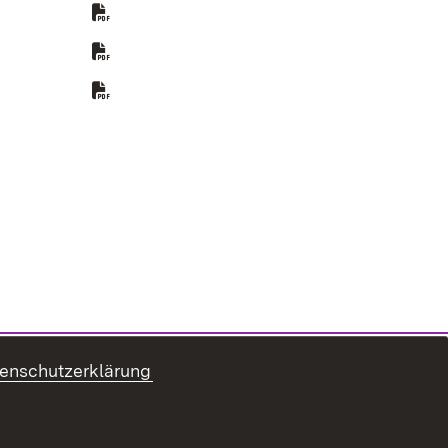
ffnet in neuem Fenster)
in neuem Fenster)
 Fenster)
enschutzerklärung