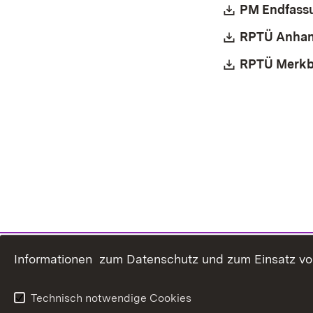
Download:
PM Endfassu
Download:
RPTÜ Anhang
Download:
RPTÜ Merkbl
Informationen zum Datenschutz und zum Einsatz von 
Technisch notwendige Cookies