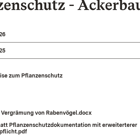
zenschutz - Ackerba
026
25
ise zum Pflanzenschutz
 Vergrämung von Rabenvögel.docx
(Öffnet in neuem 
att Pflanzenschutzdokumentation mit erweiterterer
flicht.pdf
(Öffnet in neuem Fenster)