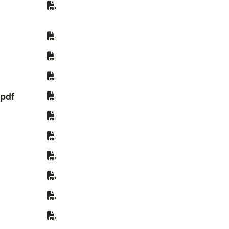
m Fenster)
 neuem Fenster)
.pdf
(Öffnet in neuem Fenster)
uem Fenster)
enster)
er)
t in neuem Fenster)
euem Fenster)
 Fenster)