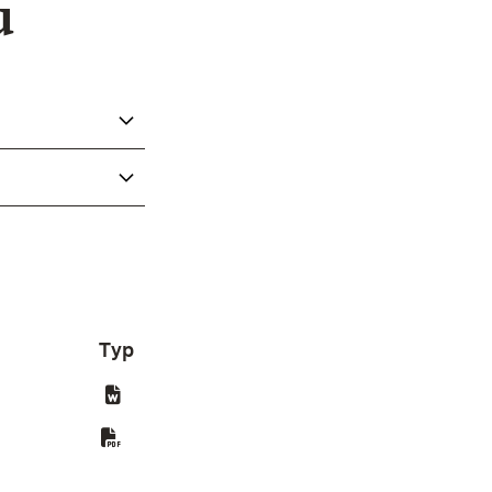
u
Typ
Fenster)