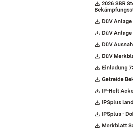
Download:
2026 SBR Sto
Bekämpfungsstr
Download:
DüV Anlage 
Download:
DüV Anlage 
Download:
DüV Ausnah
Download:
DüV Merkbla
Download:
Einladung 7
Download:
Getreide Be
Download:
IP-Heft Ack
Download:
IPSplus lan
Download:
IPSplus - D
Download:
Merkblatt 